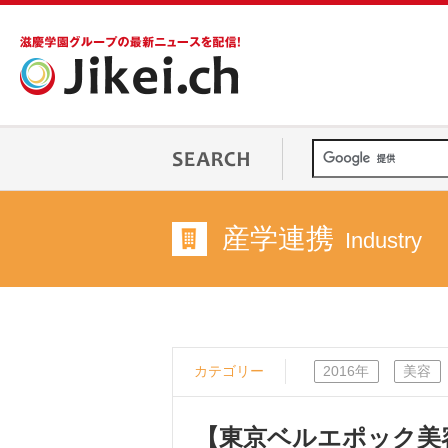
産学連携
Industry
カテゴリー
2016年
美容
【東京ベルエポック美