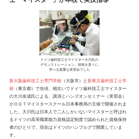
ドイツ歯科技工士マイスター大川氏の
デモンストレーション。技術を直々に
学べる貴重な実習会でした
新大阪歯科技工士専門学校
（大阪市）と
新東京歯科技工士学
校
（東京都）で先頃、相次いでドイツ歯科技工士マイスター
の大川友成氏による、講演とハンズオンセミナー（実習会）
がＯＤＴマイスタースクール日本事務局の主催で開催されま
した。大川氏は日本人で二人しかいないマイスターと呼ばれ
るドイツの高等職業能力資格認定制度で認められた資格保持
者のひとりで、現在はドイツのハンブルグで開業していま
す。